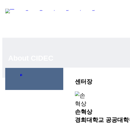
About CIDEC
SSK Research Group
Research
Development Projects
Activities
Announcements
About CIDEC
센터장 인사말
미션
주요활동
함께하는 사람들
조직도
오시는 길
센터장
손혁상
경희대학교 공공대학원