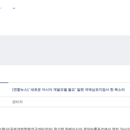
Activities
Announcements
[연합뉴스] ˝새로운 아시아 개발모델 필요˝ 말련 국제심포지엄서 한 목소리
관리자
손혁상(국제개발협력연구센터장)이 참가한 말레이시아 쿠알라룸푸르에서 열린 '아시아