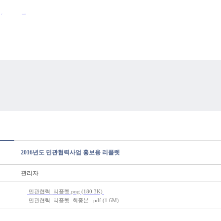
Activities
Announcements
2016년도 민관협력사업 홍보용 리플렛
관리자
민관협력_리플렛.png
(180.3K)
민관협력_리플렛_최종본_.pdf
(1.6M)