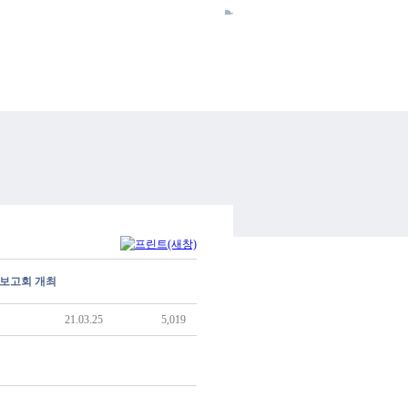
HOME
ENGLISH
SITEMAP
CONTACT US
INTRANET
과보고회 개최
21.03.25
5,019