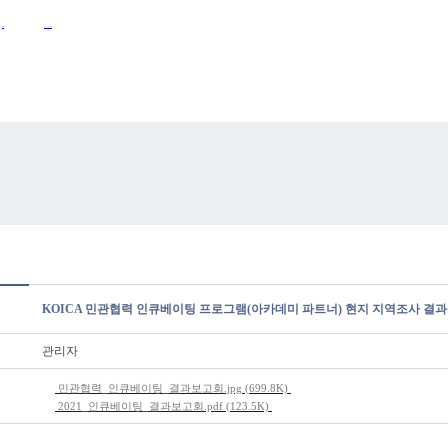
Activities
Announcements
KOICA 민관협력 인큐베이팅 프로그램(아카데미 파트너) 현지 지역조사 결
관리자
민관협력_인큐베이팅_결과보고회.jpg
(699.8K)
2021_인큐베이팅_결과보고회.pdf
(123.5K)